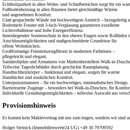
Echtholzparkett in allen Wohn- und Schlafbereichen sorgt für ein wa
Fußbodenheizung in allen Räumen bietet gleichmäßige Wärme
und angenehmen Komfort.
Glatt gespachtelte Wände mit hochwertigem Anstrich – bezugsfertig un
Bodentiefe Fenster mit 3-fach-Verglasung garantieren exzellente
Lichtverhältnisse und hohe Energieeffizienz.
Innenliegender Sonnenschutz in den oberen Etagen sowie Rollläden i
Anschlussmöglichkeiten und maßgeschneiderte Grundrisse für
offene Wohnküchen.
Großformatige Feinsteinzeugfliesen in modernen Farbtönen –
pflegeleicht und elegant.
Sanitärobjekte und Armaturen von Markenherstellern Walk-in-Dusch
Teilweise Tageslichtbäder durch geschickte Raumplanung.
Handtuchheizkörper – funktional und elegant, sorgen für warme
Handtücher und zusätzlichen Komfort.
Unterputzarmaturen – für ein hochwertiges, minimalistisches Design.
Barrierearme Zugänge – besonders bei Walk-in-Duschen, für Komfort
Individuelle Gestaltungsmöglichkeiten – teilweise Auswahl aus versc
Provisionshinweis
Es kommt kein Maklervertrag mit uns zum tragen, sondern wir sind au
Holger Steinick
(Immobilienwerte24 UG)
+49 30 79709592