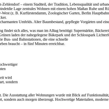
tz-Zehlendorf – einem Stadtteil, der Tradition, Lebensqualität und urba
 verbindetdie Lage zentrales Wohnen mit einem hohen Maßan Ruhe und 
ty-West (z. B. Kurfürstendamm, Zoologischer Garten, Berlin Hauptbahn
cker.
, charmanten Umfelds. Alter Baumbestand, gepflegte Vorgärten und eine
 findet sich alles, was man im Alltag benötigt: Supermärkte, Bäckere
rünen laden der nahegelegene Bäkepark und der Schlosspark Lichterf
ie Bus- und Bahnstationen, die eine schnelle
eben braucht – in fünf Minuten erreichbar.
ochwertiger
nten
eit wird
rt, sondern
ät. Die Ausstattung aller Wohnungen wurde mit Blick auf Funktionalität
stert, sondern auch morgen überzeugt. Hochwertige Materialien, modern