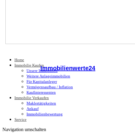
Home
Immobilie Kaufen
Immobilienwerte24
Unsere Immobilien
Weitere Anlageimmobilien
Für Kapitalanleger
Vermögensaufbau / Inflation
Kaufinteressenten
Immobilie Verkaufen
Maklertätigkeiten
Ankauf
Immobilienbewertung
Service
Navigation umschalten