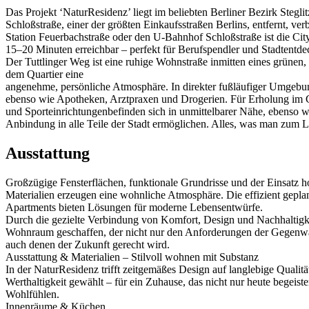
Das Projekt ‘NaturResidenz’ liegt im beliebten Berliner Bezirk Stegli
Schloßstraße, einer der größten Einkaufsstraßen Berlins, entfernt,
Station Feuerbachstraße oder den U-Bahnhof Schloßstraße ist die Ci
15–20 Minuten erreichbar – perfekt für Berufspendler und Stadtentde
Der Tuttlinger Weg ist eine ruhige Wohnstraße inmitten eines grünen
dem Quartier eine
angenehme, persönliche Atmosphäre. In direkter fußläufiger Umgebung
ebenso wie Apotheken, Arztpraxen und Drogerien. Für Erholung im G
und Sporteinrichtungenbefinden sich in unmittelbarer Nähe, ebenso w
Anbindung in alle Teile der Stadt ermöglichen. Alles, was man zum L
Ausstattung
Großzügige Fensterflächen, funktionale Grundrisse und der Einsatz h
Materialien erzeugen eine wohnliche Atmosphäre. Die effizient gepla
Apartments bieten Lösungen für moderne Lebensentwürfe.
Durch die gezielte Verbindung von Komfort, Design und Nachhaltigk
Wohnraum geschaffen, der nicht nur den Anforderungen der Gegenwa
auch denen der Zukunft gerecht wird.
Ausstattung & Materialien – Stilvoll wohnen mit Substanz
In der NaturResidenz trifft zeitgemäßes Design auf langlebige Qualit
Werthaltigkeit gewählt – für ein Zuhause, das nicht nur heute begei
Wohlfühlen.
Innenräume & Küchen